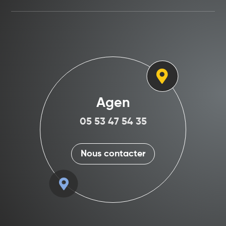

Toulouse
Agen
05 53 47 54 35
05 53 47 54 35
Nous contacter
