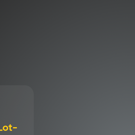
on ou classique ?
der !
résence d’un tuyau
au
ensation produisent de la
lles possèdent donc un tuyau de
Lot-
uation (souvent en plastique