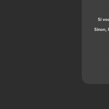
À l’inverse, si ce terme n’apparaît n
souvent d’un modèle classique.
Si vo
Sinon, 
2.
Vérifier l’installation
Installée après 2015 ? Il y a de f
soit une chaudière à condensation
obligatoires depuis cette date d
Installée avant 2015 ? Il peut s’a
classique ou basse température.