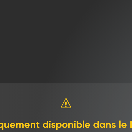
LE PETIT GUIDE
i votre chaudière est à condensati
us Maintenance est là pour vous gui
3.
la
Regardez la p
d’évacuation d’e
s
n » sur l’étiquette, la
Les chaudières à cond
 vous avez
condensation d’eau. E
quement disponible dans le 
ndensation.
vidange relié à l’évac