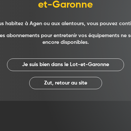
et-Garonne
blanc).
ulle part, il s’agit
Les chaudières classi
us habitez à Agen ou aux alentours, vous pouvez conti
les abonnements pour entretenir vos équipements ne 
encore disponibles.
.
Vous avez un do
ortes chances que ce
Je suis bien dans le Lot-et-Garonne
.
 (elles sont
ans beaucoup de cas).
Zut, retour au site
gir d’un modèle