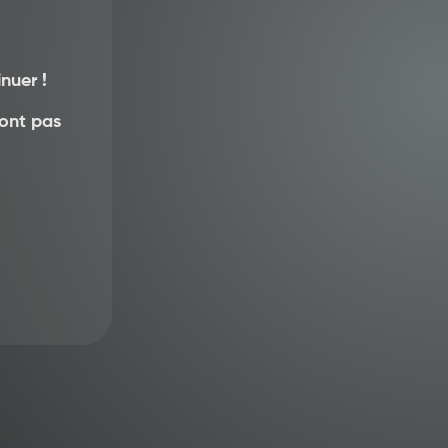
ques n’en ont généralement pas.
nuer !
sont pas
ute ?