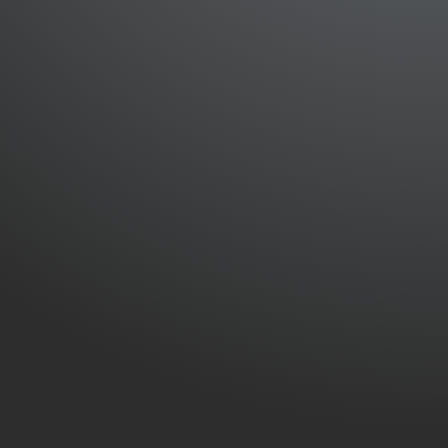
nique et suivi client
SATISFACTION
Votre satisfaction est notre