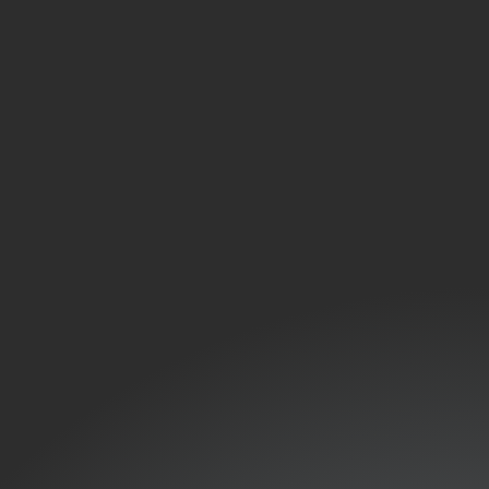
nnage inclus pour votre clim à 2 unités
cace.
un professionnel
re logement ?
plus de 2 ans
térieures ?