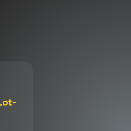
 panier
tions
Lot-
sionnelle adaptée à une installation plus
me en cas de besoin ponctuel.