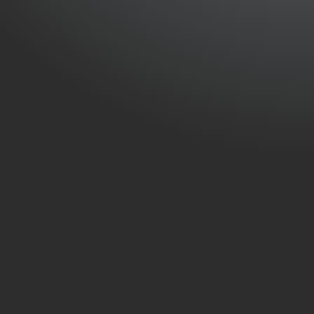
bonnement zen pour
otre climatisation – 1
nité extérieure
RTIR DE :
50
€
/ mois