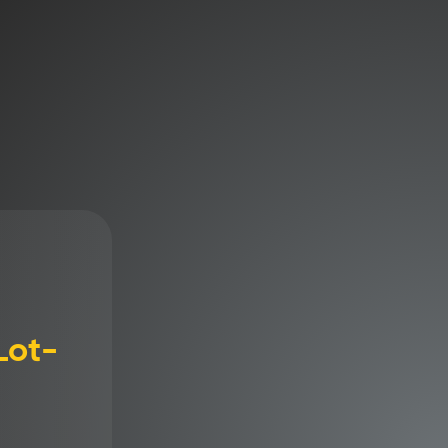
 panier
tions
Lot-
stallations à faible charge de fluide. Le