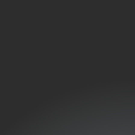
et un contrôle technique pour les clim à 2 unités
un professionnel
re logement ?
plus de 2 ans
térieures ?