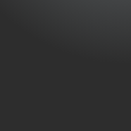
bonnement standard
our votre climatisation – 1
nité extérieure
RTIR DE :
55
€
/ mois