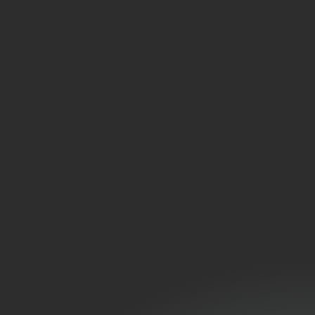
RSE
.
.
.
Rechercher
Articles récents
Climatisation en temps de
canicule
Printemps : le moment idéal
pour entretenir sa pompe à
chaleur
Pourquoi entretenir