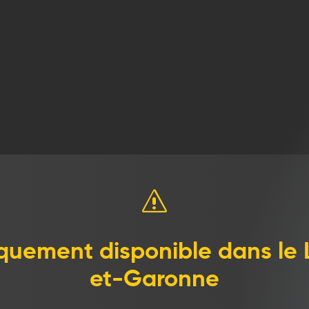
nement premium pour votre
Abonnement standard pour v
dière gaz
chaudière gaz
R DE :
À PARTIR DE :
00
€
/ mois
11,25
€
/ mois
s
quement disponible dans le 
et-Garonne