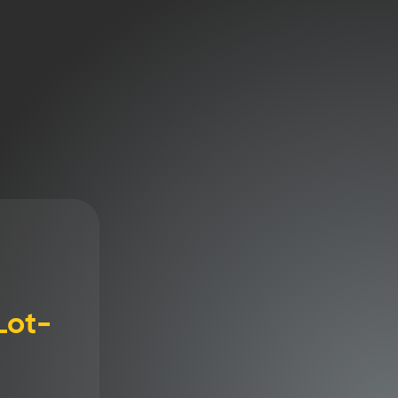
régulièrement votre VMC
pour garantir une meilleure
qualité de l’air intérieur ?
Obligations légales en 2024 –
otre
Entretien des pompes à
chaleur et systèmes de
climatisation : ce que vous
devez savoir sur la
réglementation
Winter is Coming
Commentaires
récents
Aucun commentaire à
Lot-
afficher.