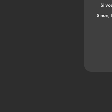
Si vo
Sinon, 
Abonnement standard pour votre
chaudières fioul
À PARTIR DE :
18,75
€
/ mois